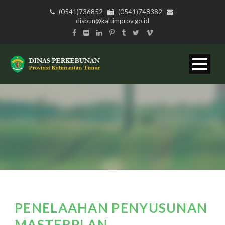
(0541)736852
(0541)748382
disbun@kaltimprov.go.id
PENELAAHAN PENYUSUNAN
MASTERPLAN