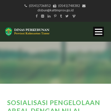
(0541)736852
(0541)748382
disbun@kaltimprov.go.id
SOSIALISASI PENGELOLAAN
AREAL DENGAN NILAI