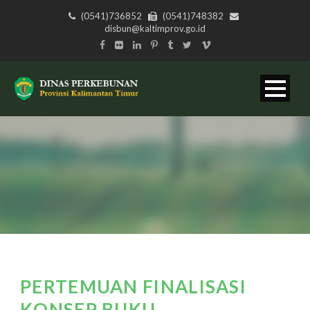
(0541)736852
(0541)748382
disbun@kaltimprov.go.id
PERTEMUAN FINALISASI
KONSEP BUKU