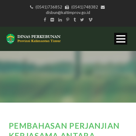
(0541)736852
(0541)748382
disbun@kaltimprov.go.id
PEMBAHASAN PERJANJIAN
KERJASAMA ANTARA