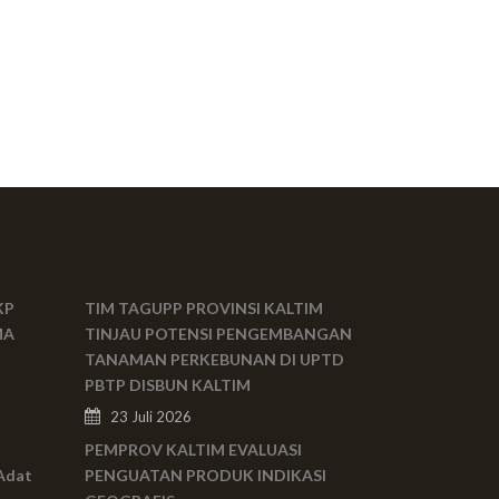
KP
TIM TAGUPP PROVINSI KALTIM
MA
TINJAU POTENSI PENGEMBANGAN
TANAMAN PERKEBUNAN DI UPTD
PBTP DISBUN KALTIM
23 Juli 2026
PEMPROV KALTIM EVALUASI
Adat
PENGUATAN PRODUK INDIKASI