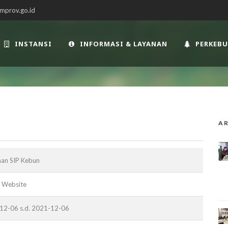
mprov.go.id
INSTANSI
INFORMASI & LAYANAN
PERKEB
AR
han SIP Kebun
 Website
12-06 s.d. 2021-12-06