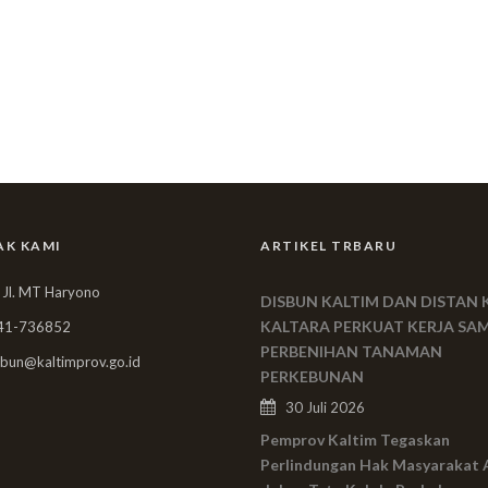
AK KAMI
ARTIKEL TRBARU
 Jl. MT Haryono
DISBUN KALTIM DAN DISTAN 
KALTARA PERKUAT KERJA SA
41-736852
PERBENIHAN TANAMAN
bun@kaltimprov.go.id
PERKEBUNAN
30 Juli 2026
Pemprov Kaltim Tegaskan
Perlindungan Hak Masyarakat 