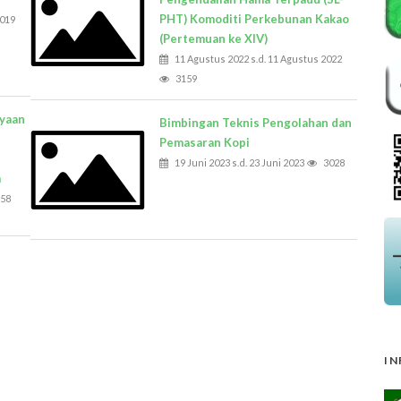
PHT) Komoditi Perkebunan Kakao
2019
(Pertemuan ke XIV)
11 Agustus 2022 s.d. 11 Agustus 2022
3159
yaan
Bimbingan Teknis Pengolahan dan
Pemasaran Kopi
19 Juni 2023 s.d. 23 Juni 2023
3028
a
58
IN