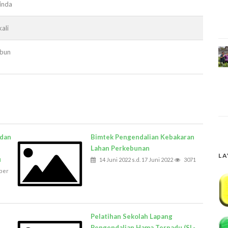
inda
ali
ebun
 dan
Bimtek Pengendalian Kebakaran
Lahan Perkebunan
LA
u
14 Juni 2022 s.d. 17 Juni 2022
3071
ber
Pelatihan Sekolah Lapang
Pengendalian Hama Terpadu (SL-