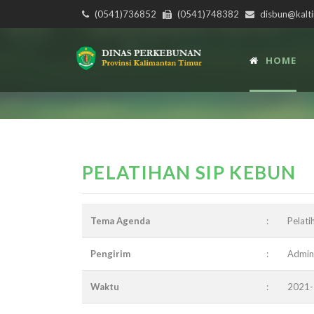
(0541)736852
(0541)748382
disbun@kalti
HOME
PELATIHAN SIP KEBUN
Tema Agenda
:
Pelati
Pengirim
:
Admin
Waktu
:
2021-