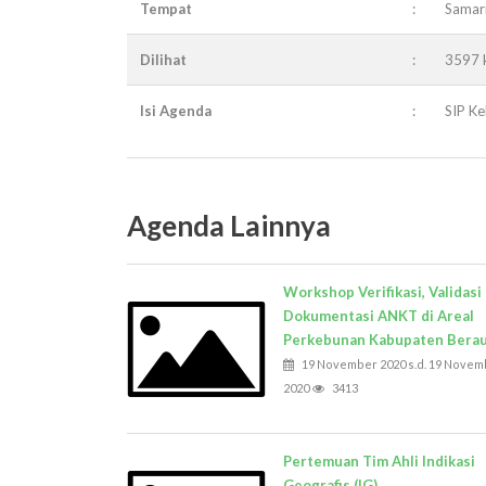
Tempat
:
Samar
Dilihat
:
3597 k
Isi Agenda
:
SIP K
Agenda Lainnya
Workshop Verifikasi, Validasi
Dokumentasi ANKT di Areal
Perkebunan Kabupaten Bera
19 November 2020 s.d. 19 Novem
2020
3413
Pertemuan Tim Ahli Indikasi
Geografis (IG)