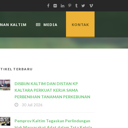
UNAN KALTIM
MEDIA
KONTAK
TIKEL TERBARU
DISBUN KALTIM DAN DISTAN KP
KALTARA PERKUAT KERJA SAMA
PERBENIHAN TANAMAN PERKEBUNAN
30 Juli 2026
Pemprov Kaltim Tegaskan Perlindungan
Hak Masyarakat Adat dalam Tata Kelola