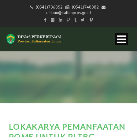
(0541)736852
(0541)748382
disbun@kaltimprov.go.id
LOKAKARYA PEMANFAATAN
POME UNTUK PLTBG