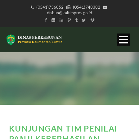
(0541)736852
(0541)748382
disbun@kaltimprov.go.id
KUNJUNGAN TIM PENILAI
PANJI KEBERHASILAN