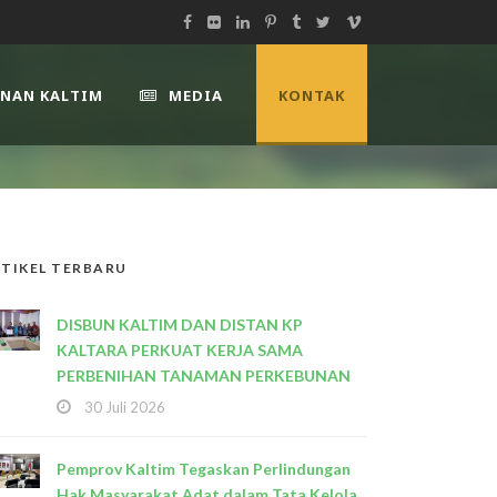
UNAN KALTIM
MEDIA
KONTAK
TIKEL TERBARU
DISBUN KALTIM DAN DISTAN KP
KALTARA PERKUAT KERJA SAMA
PERBENIHAN TANAMAN PERKEBUNAN
30 Juli 2026
Pemprov Kaltim Tegaskan Perlindungan
Hak Masyarakat Adat dalam Tata Kelola