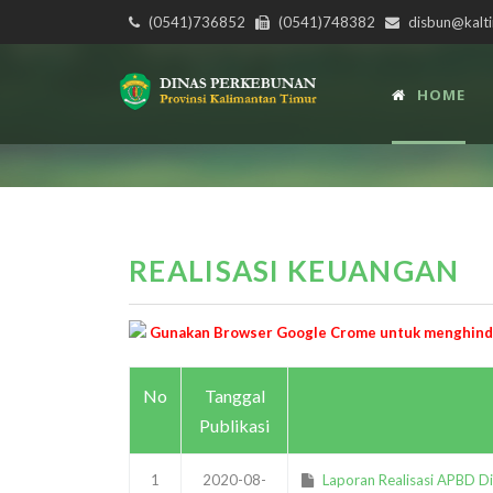
(0541)736852
(0541)748382
disbun@kalti
HOME
REALISASI KEUANGAN
Gunakan Browser Google Crome untuk menghindar
No
Tanggal
Publikasi
1
2020-08-
Laporan Realisasi APBD D