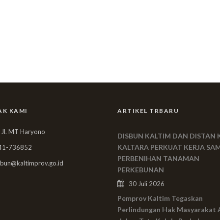
AK KAMI
ARTIKEL TRBARU
 Jl. MT Haryono
DISBUN KALTIM DAN DISTAN 
KALTARA PERKUAT KERJA SA
41-736852
PERBENIHAN TANAMAN
bun@kaltimprov.go.id
PERKEBUNAN
30 Juli 2026
Pemprov Kaltim Tegaskan
Perlindungan Hak Masyarakat 