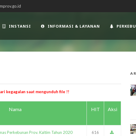
mprov.go.id
INSTANSI
INFORMASI & LAYANAN
PERKEB
AR
i kegagalan saat mengunduh file !!
Nama
HIT
Aksi
inas Perkebunan Prov. Kaltim Tahun 2020
616