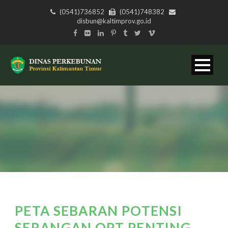
(0541)736852
(0541)748382
disbun@kaltimprov.go.id
PETA SEBARAN POTENSI
SERANGAN OPT PENTING