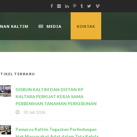
UNAN KALTIM
MEDIA
KONTAK
TIKEL TERBARU
DISBUN KALTIM DAN DISTAN KP
KALTARA PERKUAT KERJA SAMA
PERBENIHAN TANAMAN PERKEBUNAN
30 Juli 2026
Pemprov Kaltim Tegaskan Perlindungan
Hak Masyarakat Adat dalam Tata Kelola