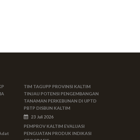
KP
TIM TAGUPP PROVINSI KALTIM
MA
TINJAU POTENSI PENGEMBANGAN
TANAMAN PERKEBUNAN DI UPTD
PBTP DISBUN KALTIM
23 Juli 2026
PEMPROV KALTIM EVALUASI
Adat
PENGUATAN PRODUK INDIKASI