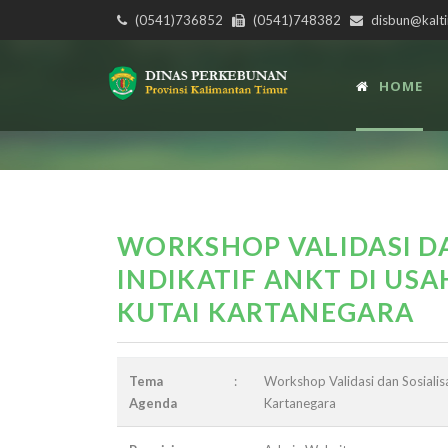
(0541)736852
(0541)748382
disbun@kalti
HOME
WORKSHOP VALIDASI DA
INDIKATIF ANKT DI U
KUTAI KARTANEGARA
Tema
:
Workshop Validasi dan Sosialis
Agenda
Kartanegara