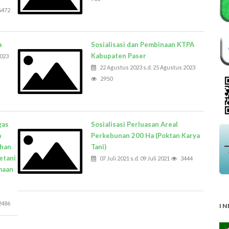
6472
a
Sosialisasi dan Pembinaan KTPA
Kabupaten Paser
2023
22 Agustus 2023 s.d. 25 Agustus 2023
2950
gas
Sosialisasi Perluasan Areal
a
Perkebunan 200 Ha (Poktan Karya
han
Tani)
etani
07 Juli 2021 s.d. 09 Juli 2021
3444
maan
2486
IN