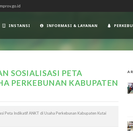
mprov.go.id
INSTANSI
INFORMASI & LAYANAN
PERKEB
N SOSIALISASI PETA
AR
SAHA PERKEBUNAN KABUPATEN
asi Peta Indikatif ANKT di Usaha Perkebunan Kabupaten Kutai