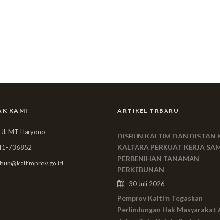
AK KAMI
ARTIKEL TRBARU
 Jl. MT Haryono
DISBUN KALTIM DAN DISTAN 
KALTARA PERKUAT KERJA SA
41-736852
PERBENIHAN TANAMAN
bun@kaltimprov.go.id
PERKEBUNAN
30 Juli 2026
Pemprov Kaltim Tegaskan
Perlindungan Hak Masyarakat 