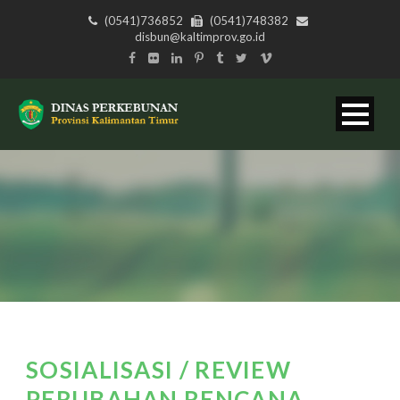
(0541)736852
(0541)748382
disbun@kaltimprov.go.id
SOSIALISASI / REVIEW
PERUBAHAN RENCANA