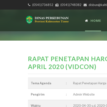
(0541)736852
(0541)748382
disbun@kalti
HOME
RAPAT PENETAPAN HARG
APRIL 2020 (VIDCON)
Tema Agenda
:
Rapat Penetapan Harga 
Pengirim
:
Admin Website
Waktu
:
2020-04-30 s.d. 2020-