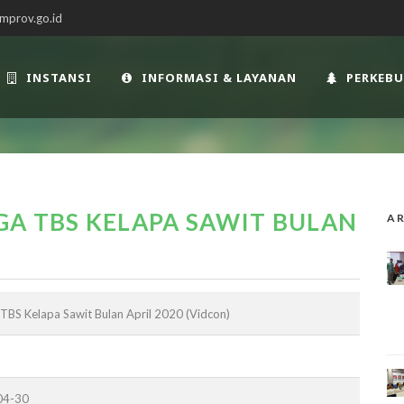
mprov.go.id
INSTANSI
INFORMASI & LAYANAN
PERKEB
A TBS KELAPA SAWIT BULAN
AR
TBS Kelapa Sawit Bulan April 2020 (Vidcon)
04-30