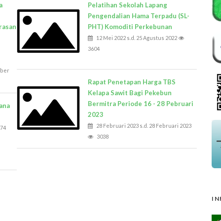
a
Pelatihan Sekolah Lapang
Pengendalian Hama Terpadu (SL-
arasan
PHT) Komoditi Perkebunan
12 Mei 2022 s.d. 25 Agustus 2022
3604
mber
Rapat Penetapan Harga TBS
Kelapa Sawit Bagi Pekebun
Bermitra Periode 16 - 28 Pebruari
ana
2023
28 Februari 2023 s.d. 28 Februari 2023
74
3038
IN