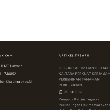
AK KAMI
ARTIKEL TRBARU
 Jl. MT Haryono
DISBUN KALTIM DAN DISTAN 
KALTARA PERKUAT KERJA SA
41-736852
PERBENIHAN TANAMAN
bun@kaltimprov.go.id
PERKEBUNAN
30 Juli 2026
Pemprov Kaltim Tegaskan
Perlindungan Hak Masyarakat 