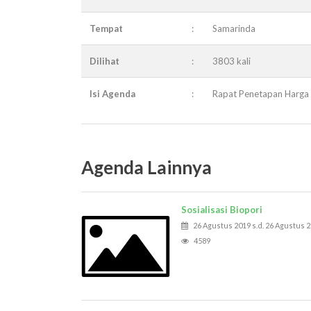
Tempat
:
Samarinda
Dilihat
:
3803 kali
Isi Agenda
:
Rapat Penetapan Harga 
Agenda Lainnya
Sosialisasi Biopori
26 Agustus 2019 s.d. 26 Agustus 
4589