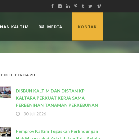
UNAN KALTIM
MEDIA
KONTAK
TIKEL TERBARU
DISBUN KALTIM DAN DISTAN KP
KALTARA PERKUAT KERJA SAMA
PERBENIHAN TANAMAN PERKEBUNAN
30 Juli 2026
Pemprov Kaltim Tegaskan Perlindungan
Hak Masyarakat Adat dalam Tata Kelola