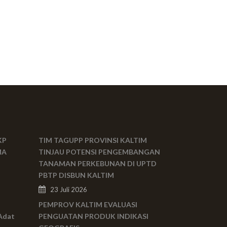
KP
TIM TAGUPP PROVINSI KALTIM
MA
TINJAU POTENSI PENGEMBANGAN
TANAMAN PERKEBUNAN DI UPTD
PBTP DISBUN KALTIM
23 Juli 2026
PEMPROV KALTIM EVALUASI
Adat
PENGUATAN PRODUK INDIKASI