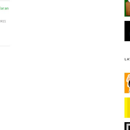
daran
2411
L