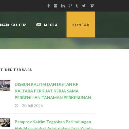
UNAN KALTIM
MEDIA
KONTAK
TIKEL TERBARU
DISBUN KALTIM DAN DISTAN KP
KALTARA PERKUAT KERJA SAMA
PERBENIHAN TANAMAN PERKEBUNAN
30 Juli 2026
Pemprov Kaltim Tegaskan Perlindungan
Hak Masyarakat Adat dalam Tata Kelola