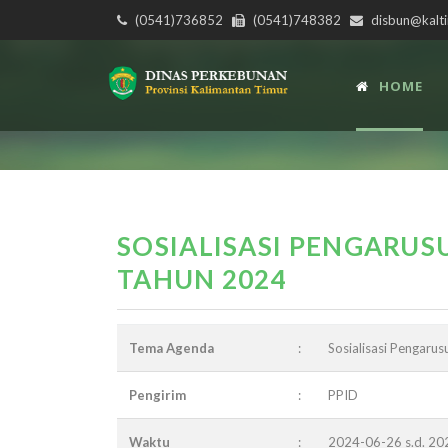
(0541)736852
(0541)748382
disbun@kalti
HOME
SOSIALISASI PENGARU
TAHUN 2024
Tema Agenda
:
Sosialisasi Pengar
Pengirim
:
PPID
Waktu
:
2024-06-26 s.d. 2