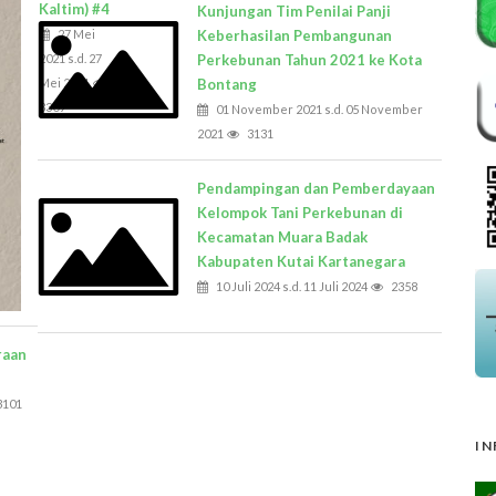
Kaltim) #4
Kunjungan Tim Penilai Panji
27 Mei
Keberhasilan Pembangunan
2021 s.d. 27
Perkebunan Tahun 2021 ke Kota
Mei 2021
Bontang
3309
01 November 2021 s.d. 05 November
2021
3131
Pendampingan dan Pemberdayaan
Kelompok Tani Perkebunan di
Kecamatan Muara Badak
Kabupaten Kutai Kartanegara
10 Juli 2024 s.d. 11 Juli 2024
2358
raan
3101
IN