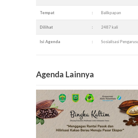
Tempat
:
Balikpapan
Dilihat
:
2487 kali
Isi Agenda
:
Sosialisasi Pengar
Agenda Lainnya