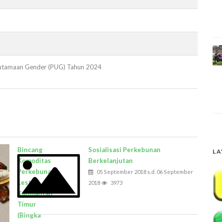
usutamaan Gender (PUG) Tahun 2024
Bincang
Sosialisasi Perkebunan
LA
Komoditas
Berkelanjutan
Perkebunan
05 September 2018 s.d. 06 September
Lestari
2018
3973
Kalimantan
Timur
(Bingka