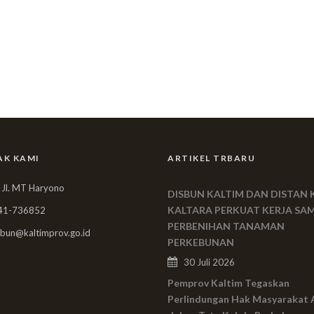
AK KAMI
ARTIKEL TRBARU
 Jl. MT Haryono
DISBUN KALTIM DAN DISTAN 
KALTARA PERKUAT KERJA SA
41-736852
PERBENIHAN TANAMAN
bun@kaltimprov.go.id
PERKEBUNAN
30 Juli 2026
Pemprov Kaltim Tegaskan
Perlindungan Hak Masyarakat 