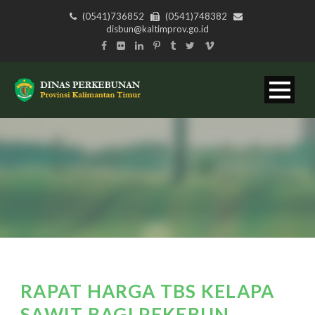
(0541)736852
(0541)748382
disbun@kaltimprov.go.id
RAPAT HARGA TBS KELAPA
SAWIT BAGI PEKEBUN