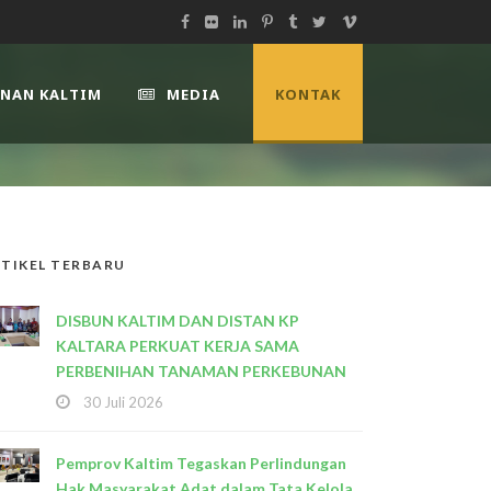
UNAN KALTIM
MEDIA
KONTAK
TIKEL TERBARU
DISBUN KALTIM DAN DISTAN KP
KALTARA PERKUAT KERJA SAMA
PERBENIHAN TANAMAN PERKEBUNAN
30 Juli 2026
Pemprov Kaltim Tegaskan Perlindungan
Hak Masyarakat Adat dalam Tata Kelola