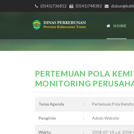
(0541)736852
(0541)748382
disbun@kalti
HOME
PERTEMUAN POLA KEM
MONITORING PERUSAH
Tema Agenda
:
Pertemuan Pola Kemitr
Pengirim
:
Admin Website
Waktu
:
2018-07-19 s.d. 2018