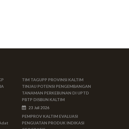
KP
TIM TAGUPP PROVINSI KALTIM
MA
TINJAU POTENSI PENGEMBANGAN
TANAMAN PERKEBUNAN DI UPTD
PBTP DISBUN KALTIM
23 Juli 2026
PEMPROV KALTIM EVALUASI
Adat
PENGUATAN PRODUK INDIKASI