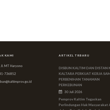
AK KAMI
ARTIKEL TRBARU
 Jl. MT Haryono
DISBUN KALTIM DAN DISTAN 
KALTARA PERKUAT KERJA SA
41-736852
PERBENIHAN TANAMAN
bun@kaltimprov.go.id
PERKEBUNAN
30 Juli 2026
Pemprov Kaltim Tegaskan
Perlindungan Hak Masyarakat 