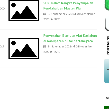
SDG Dalam Rangka Penyampaian
Pendahuluan Master Plan
 2024
03 September 2020 s.d. 03 September
2020
3295
Penyerahan Bantuan Alat Karlabun
di Kabupaten Kutai Kartanegara
2019
24 November 2022 s.d. 24 November
2022
2942
IN