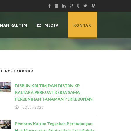
UNAN KALTIM
MEDIA
KONTAK
TIKEL TERBARU
DISBUN KALTIM DAN DISTAN KP
KALTARA PERKUAT KERJA SAMA
PERBENIHAN TANAMAN PERKEBUNAN
30 Juli 2026
Pemprov Kaltim Tegaskan Perlindungan
Hak Masyarakat Adat dalam Tata Kelola