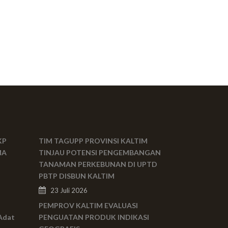
KP
TIM TAGUPP PROVINSI KALTIM
MA
TINJAU POTENSI PENGEMBANGAN
TANAMAN PERKEBUNAN DI UPTD
PBTP DISBUN KALTIM
23 Juli 2026
PEMPROV KALTIM EVALUASI
Adat
PENGUATAN PRODUK INDIKASI