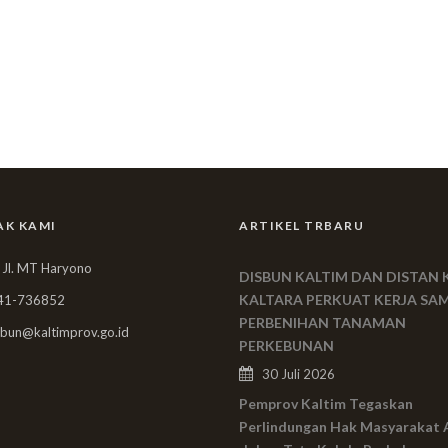
AK KAMI
ARTIKEL TRBARU
 Jl. MT Haryono
DISBUN KALTIM DAN DISTAN 
KALTARA PERKUAT KERJA SA
41-736852
PERBENIHAN TANAMAN
bun@kaltimprov.go.id
PERKEBUNAN
30 Juli 2026
Pemprov Kaltim Tegaskan
Perlindungan Hak Masyarakat 