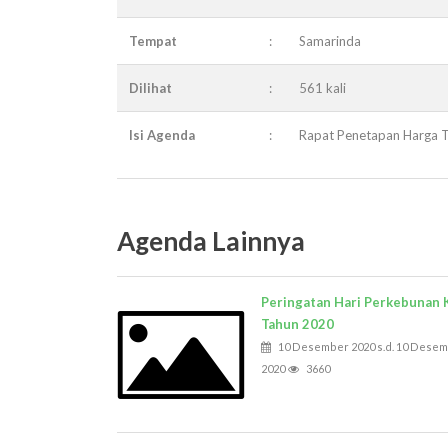
Tempat
:
Samarinda
Dilihat
:
561 kali
Isi Agenda
:
Rapat Penetapan Harga TB
Agenda Lainnya
Peringatan Hari Perkebunan 
Tahun 2020
10 Desember 2020 s.d. 10 Dese
2020
3660