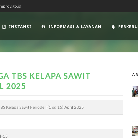
mprov.go.id
INSTANSI
INFORMASI & LAYANAN
PERKEB
A TBS KELAPA SAWIT
AR
IL 2025
S Kelapa Sawit Periode I (1 sd 15) April 2025
4-15