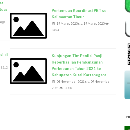
at
ntuas
Pertemuan Koordinasi PBT se
Kalimantan Timur
789
19 Maret 2020 s.d. 19 Maret 2020
3453
si di
Kunjungan Tim Penilai Panji
Keberhasilan Pembangunan
3213
Perkebunan Tahun 2021 ke
Kabupaten Kutai Kartanegara
08 November 2021 s.d. 09 November
2021
3020
IN