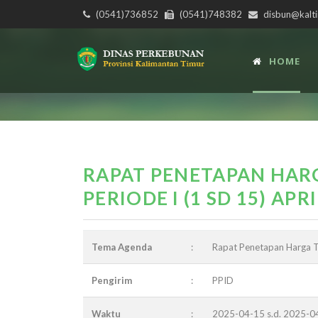
(0541)736852
(0541)748382
disbun@kalti
HOME
RAPAT PENETAPAN HARG
PERIODE I (1 SD 15) APR
Tema Agenda
:
Rapat Penetapan Harga TB
Pengirim
:
PPID
Waktu
:
2025-04-15 s.d. 2025-0