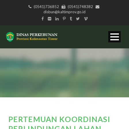
(0541)736852
(0541)748382
disbun@kaltimprov.go.id
PERTEMUAN KOORDINASI
PERLINDUNGAN LAHAN