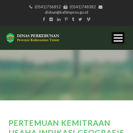
(0541)736852
(0541)748382
disbun@kaltimprov.go.id
PERTEMUAN KEMITRAAN
USAHA INDIKASI GEOGRAFIS