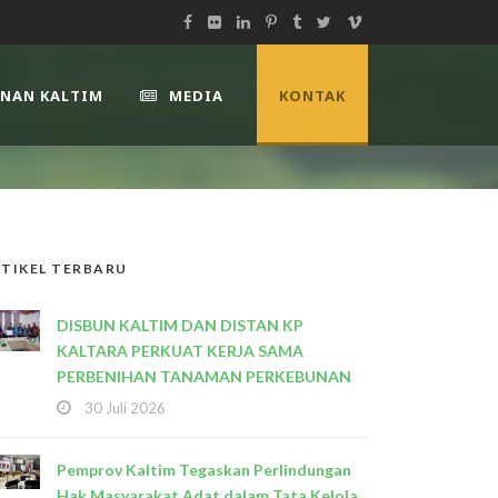
UNAN KALTIM
MEDIA
KONTAK
TIKEL TERBARU
DISBUN KALTIM DAN DISTAN KP
KALTARA PERKUAT KERJA SAMA
PERBENIHAN TANAMAN PERKEBUNAN
30 Juli 2026
Pemprov Kaltim Tegaskan Perlindungan
Hak Masyarakat Adat dalam Tata Kelola