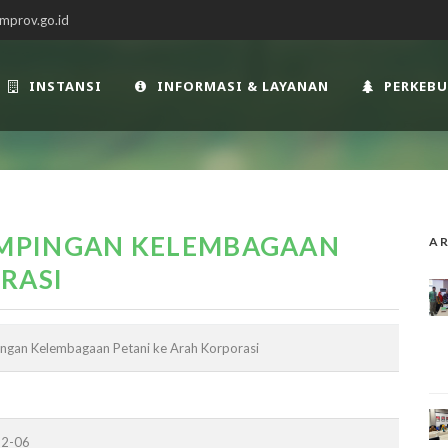
mprov.go.id
INSTANSI
INFORMASI & LAYANAN
PERKEB
MPINGAN KELEMBAGAAN
AR
RASI
gan Kelembagaan Petani ke Arah Korporasi
12-06