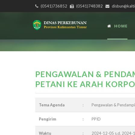
(0541)736852
(0541)748382
disbun@kalti
HOME
PENGAWALAN & PENDA
PETANI KE ARAH KORPO
Tema Agenda
:
Pengawalan & Pendampin
Pengirim
:
PPID
Waktu
:
2024-12-05 s.d. 2024-