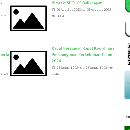
sk
Bimtek ISPO ICS Balikpapan
01 Agustus 2023 s.d. 03 Agustus 2023
682
3034
Rapat Persiapan Rapat Koordinasi
nerja
Pembangunan Perkebunan Tahun
2024
26 Januari 2024 s.d. 26 Januari 2024
4060
2744
IN