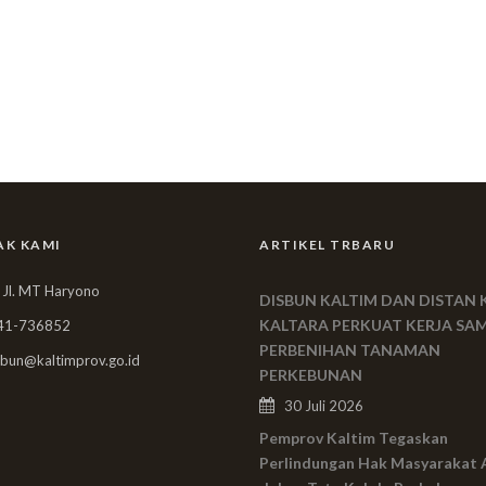
AK KAMI
ARTIKEL TRBARU
 Jl. MT Haryono
DISBUN KALTIM DAN DISTAN 
KALTARA PERKUAT KERJA SA
41-736852
PERBENIHAN TANAMAN
bun@kaltimprov.go.id
PERKEBUNAN
30 Juli 2026
Pemprov Kaltim Tegaskan
Perlindungan Hak Masyarakat 