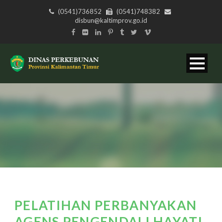
(0541)736852
(0541)748382
disbun@kaltimprov.go.id
PELATIHAN PERBANYAKAN
AGENS PENGENDALI HAYATI