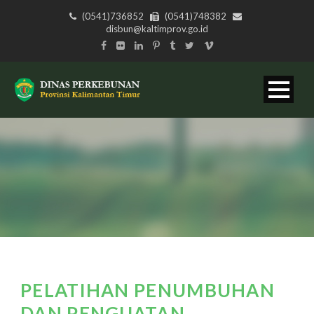
(0541)736852
(0541)748382
disbun@kaltimprov.go.id
PELATIHAN PENUMBUHAN
DAN PENGUATAN