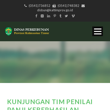
(0541)736852
(0541)748382
disbun@kaltimprov.go.id
KUNJUNGAN TIM PENILAI
PANJI KEBERHASILAN