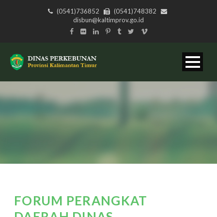
(0541)736852
(0541)748382
disbun@kaltimprov.go.id
FORUM PERANGKAT
DAERAH DINAS