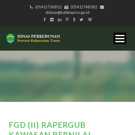
(0541)736852
(0541)748382
disbun@kaltimprov.go.id
FGD (II) RAPERGUB
KAWASAN BERNILAI