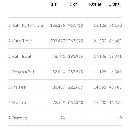
(Ha)
(Ton)
(Kg/Ha)
(Orang)
1. Kutai Kartanegara
158.295
967.765
15.126
76.150
2. Kutai Timur
283.377
2.767.525
21.550
36.688
3. Kutai Barat
78.741
195.916
17.136
39.371
4. Penajam P. U.
32.040
287.915
11.199
6.064
5. P a s e r
88.437
222.689
14.868
43.788
6. B e r a u
72.539
667.360
17.800
16.253
7. Bontang
20
-
-
10