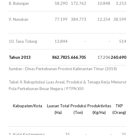
8. Bulungan
58.290
172.762
10.848
3.253
9. Nunukan
77.199
384.773
12.254
38.599
10. Tana Tidung
13.844
-
-
514
Tahun 2013
862.782
5.666.705
17.206
260.690
Sumber : Dinas Perkebunan Provinsi Kalimantan Timur (2014)
Tabel 4. Rekapitulasi Luas Areal, Produksi & Tenaga Kerja Menurut
Pola Perkebunan Besar Negara / PTPN XIII
Kabupaten/Kota
Luasan Total
Produksi
Produktivitas
TKP
(Ha)
(Ton)
(Kg/Ha)
(Orang)
1. Kutai Kartanegara
25
-
-
25