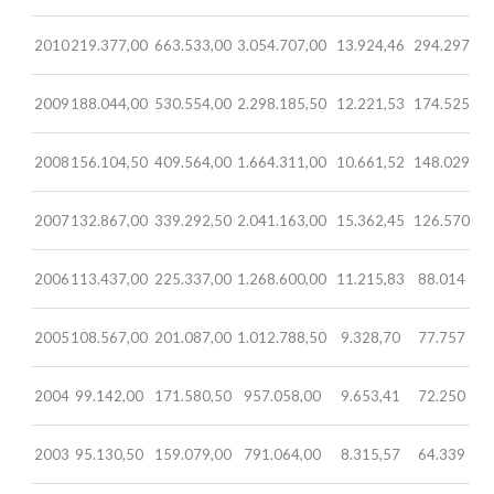
2010
219.377,00
663.533,00
3.054.707,00
13.924,46
294.297
2009
188.044,00
530.554,00
2.298.185,50
12.221,53
174.525
2008
156.104,50
409.564,00
1.664.311,00
10.661,52
148.029
2007
132.867,00
339.292,50
2.041.163,00
15.362,45
126.570
2006
113.437,00
225.337,00
1.268.600,00
11.215,83
88.014
2005
108.567,00
201.087,00
1.012.788,50
9.328,70
77.757
2004
99.142,00
171.580,50
957.058,00
9.653,41
72.250
2003
95.130,50
159.079,00
791.064,00
8.315,57
64.339