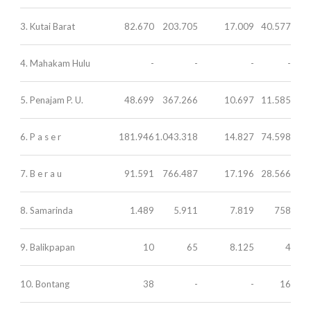
3. Kutai Barat
82.670
203.705
17.009
40.577
4. Mahakam Hulu
-
-
-
-
5. Penajam P. U.
48.699
367.266
10.697
11.585
6. P a s e r
181.946
1.043.318
14.827
74.598
7. B e r a u
91.591
766.487
17.196
28.566
8. Samarinda
1.489
5.911
7.819
758
9. Balikpapan
10
65
8.125
4
10. Bontang
38
-
-
16