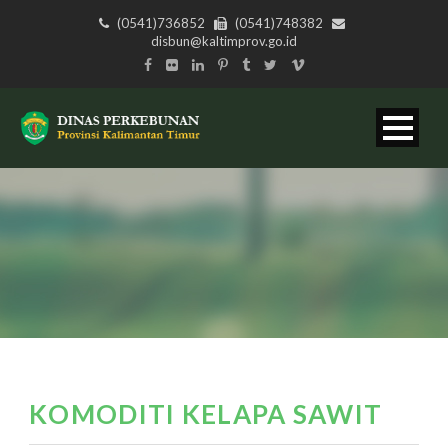
(0541)736852
(0541)748382
disbun@kaltimprov.go.id
KOMODITI KELAPA SAWIT