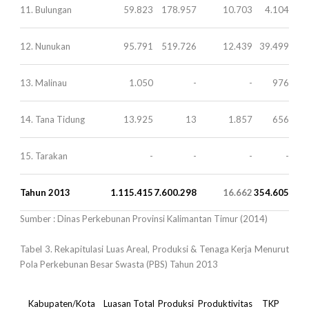
11. Bulungan
59.823
178.957
10.703
4.104
12. Nunukan
95.791
519.726
12.439
39.499
13. Malinau
1.050
-
-
976
14. Tana Tidung
13.925
13
1.857
656
15. Tarakan
-
-
-
-
Tahun 2013
1.115.415
7.600.298
16.662
354.605
Sumber : Dinas Perkebunan Provinsi Kalimantan Timur (2014)
Tabel 3. Rekapitulasi Luas Areal, Produksi & Tenaga Kerja Menurut
Pola Perkebunan Besar Swasta (PBS) Tahun 2013
Kabupaten/Kota
Luasan Total
Produksi
Produktivitas
TKP