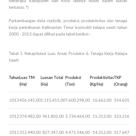
beberapa Kabupaten dan Kota lainnya masih dalam luasan
terbatas. *)
Perkembangan data statistik, produksi, produktivitas dan tenaga
kerja perkebunan Kalimantan Timur komoditi kelapa sawit tahun
2000 - 2013 dapat dilihat pada tabel berikut :
Tabel 1. Rekapitulasi Luas Areal, Produksi & Tenaga Kerja Kelapa
Sawit
Tahun
Luas TM
Luasan Total
Produksi
Produktivitas
TKP
(Ha)
(Ha)
(Ton)
(Kg/Ha)
(Orang)
2013
456.145,00
1.115.415,00
7.600.298,00
16.662,00
354.605
2012
374.482,00
961.802,00
5.734.464,00
15.313,00
333.216
2011
312.440,00
827.347,00
4.471.546,00
14.312,00
317.647