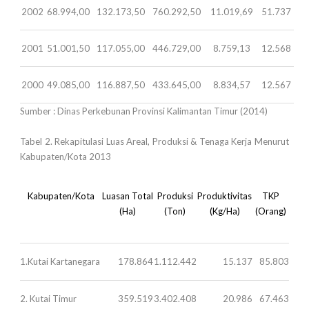
2002
68.994,00
132.173,50
760.292,50
11.019,69
51.737
2001
51.001,50
117.055,00
446.729,00
8.759,13
12.568
2000
49.085,00
116.887,50
433.645,00
8.834,57
12.567
Sumber : Dinas Perkebunan Provinsi Kalimantan Timur (2014)
Tabel 2. Rekapitulasi Luas Areal, Produksi & Tenaga Kerja Menurut
Kabupaten/Kota 2013
Kabupaten/Kota
Luasan Total
Produksi
Produktivitas
TKP
(Ha)
(Ton)
(Kg/Ha)
(Orang)
1.Kutai Kartanegara
178.864
1.112.442
15.137
85.803
2. Kutai Timur
359.519
3.402.408
20.986
67.463