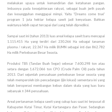
melakukan upaya untuk kemandirian dan ketahanan pangan.
Imbasnya pada kesejahteraan rakyat, sebagai buah jerih payah
dan kesungguhan menggapai mimpi. Yaitu “Dreams come true”
program 1 juta hektar kelapa sawit jadi kenyataan. Bahkan
waktunya lebih cepat tercapai dari yang telah diprediksi.
Sampai saat ini (tahun 2013) luas areal kelapa sawit baru mencapai
1.115.415 Ha yang terdiri dari 230.266 Ha sebagai tanaman
plasma / rakyat, 22.367 Ha milik BUMN sebagai inti dan 862.782
Ha milik Perkebunan Besar Swasta.
Produksi TBS (Tandan Buah Segar) sebesar 7.600.298 ton atau
setara dengan 1.672.066 ton CPO (Crude Palm Oil) pada tahun
2013. Dari sejumlah perusahaan perkebunan besar swasta yang
telah memperoleh izin pencadangan (ijin lokasi) sementara ini yang
telah beroperasi membangun kebun dalam skala yang luas baru
sebanyak ± 344 perusahaan.
Areal pertanaman kelapa sawit yang cukup luas saat ini terpusat di
Kabupaten Kutai Timur, Kutai Kartanegara dan Paser. Sedangkan