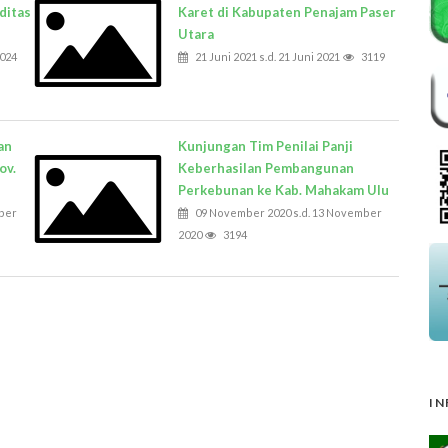
ditas
Karet di Kabupaten Penajam Paser
Utara
2024
21 Juni 2021 s.d. 21 Juni 2021
3119
an
Kunjungan Tim Penilai Panji
ov.
Keberhasilan Pembangunan
Perkebunan ke Kab. Mahakam Ulu
ber
09 November 2020 s.d. 13 November
2020
3194
IN