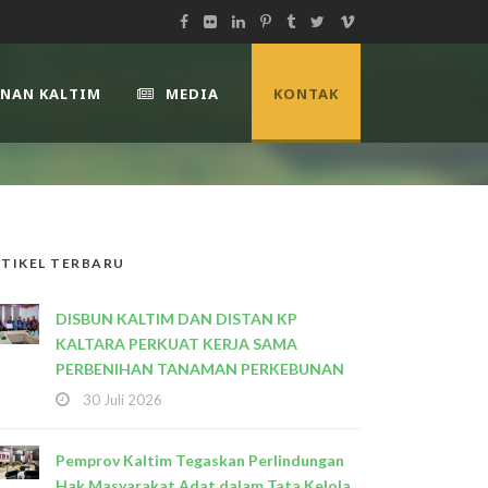
UNAN KALTIM
MEDIA
KONTAK
TIKEL TERBARU
DISBUN KALTIM DAN DISTAN KP
KALTARA PERKUAT KERJA SAMA
PERBENIHAN TANAMAN PERKEBUNAN
30 Juli 2026
Pemprov Kaltim Tegaskan Perlindungan
Hak Masyarakat Adat dalam Tata Kelola