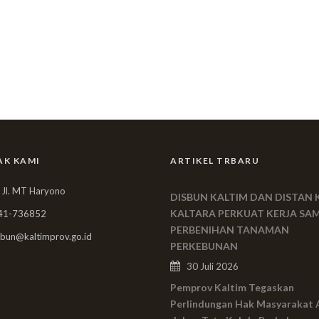
AK KAMI
ARTIKEL TRBARU
 Jl. MT Haryono
DISBUN KALTIM DAN DISTAN 
KALTARA PERKUAT KERJA SA
41-736852
PERBENIHAN TANAMAN
bun@kaltimprov.go.id
PERKEBUNAN
30 Juli 2026
Pemprov Kaltim Tegaskan
Perlindungan Hak Masyarakat 