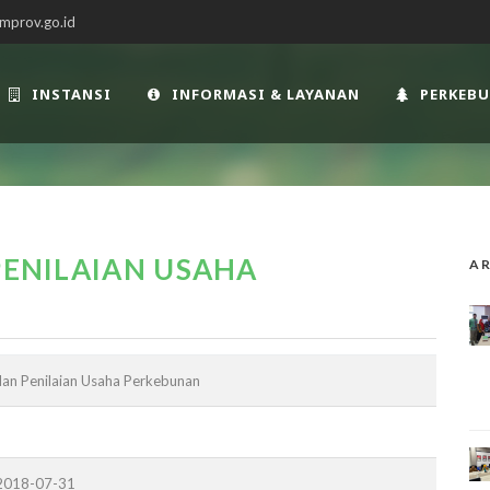
mprov.go.id
INSTANSI
INFORMASI & LAYANAN
PERKEB
PENILAIAN USAHA
AR
dan Penilaian Usaha Perkebunan
 2018-07-31