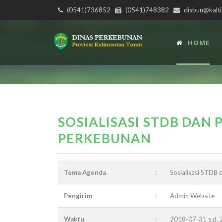
(0541)736852
(0541)748382
disbun@kalti
HOME
SOSIALISASI STDB DAN 
PERKEBUNAN
Tema Agenda
:
Sosialisasi STDB 
Pengirim
:
Admin Website
Waktu
:
2018-07-31 s.d.