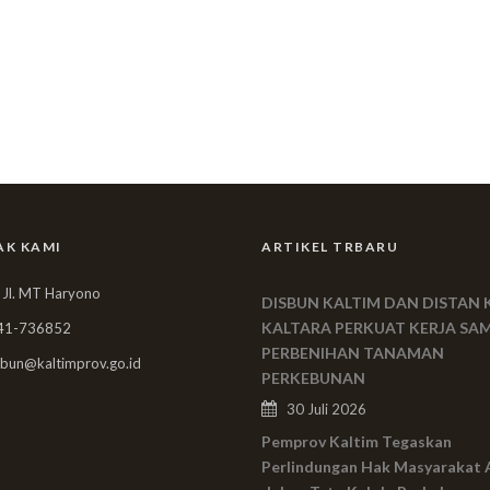
AK KAMI
ARTIKEL TRBARU
 Jl. MT Haryono
DISBUN KALTIM DAN DISTAN 
KALTARA PERKUAT KERJA SA
41-736852
PERBENIHAN TANAMAN
bun@kaltimprov.go.id
PERKEBUNAN
30 Juli 2026
Pemprov Kaltim Tegaskan
Perlindungan Hak Masyarakat 