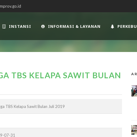
mprov.go.id
INSTANSI
INFORMASI & LAYANAN
PERKEB
A TBS KELAPA SAWIT BULAN
AR
ga TBS Kelapa Sawit Bulan Juli 2019
19-07-31