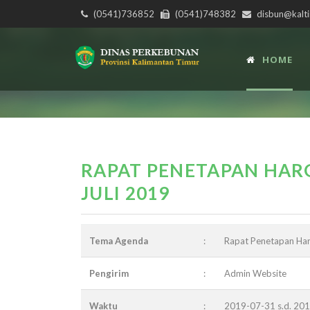
(0541)736852
(0541)748382
disbun@kalti
HOME
RAPAT PENETAPAN HARG
JULI 2019
Tema Agenda
:
Rapat Penetapan Har
Pengirim
:
Admin Website
Waktu
:
2019-07-31 s.d. 20