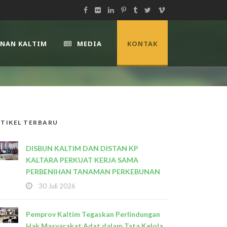
UNAN KALTIM
MEDIA
KONTAK
TIKEL TERBARU
DISBUN KALTIM DAN DISTAN KP
KALTARA PERKUAT KERJA SAMA
PERBENIHAN TANAMAN PERKEBUNAN
30 Juli 2026
Pemprov Kaltim Tegaskan Perlindungan
Hak Masyarakat Adat dalam Tata Kelola