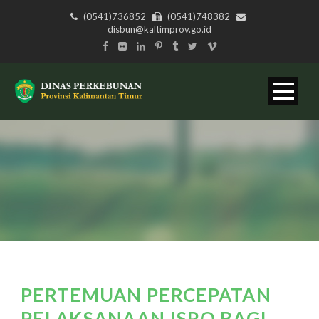
(0541)736852
(0541)748382
disbun@kaltimprov.go.id
PERTEMUAN PERCEPATAN
PELAKSANAAN ISPO BAGI