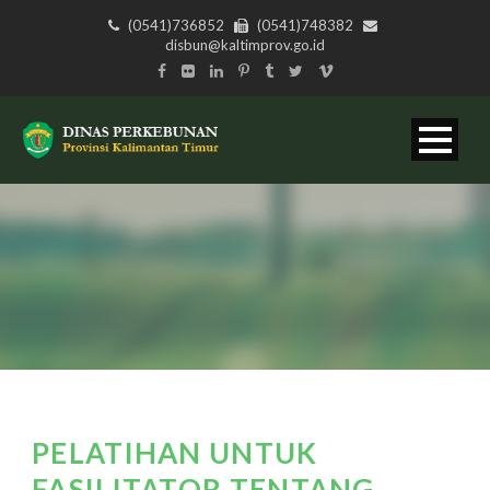
(0541)736852
(0541)748382
disbun@kaltimprov.go.id
PELATIHAN UNTUK
FASILITATOR TENTANG