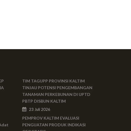
KP
TIM TAGUPP PROVINSI KALTIM
MA
TINJAU POTENSI PENGEMBANGAN
TANAMAN PERKEBUNAN DI UPTD
PBTP DISBUN KALTIM
23 Juli 2026
PEMPROV KALTIM EVALUASI
Adat
PENGUATAN PRODUK INDIKASI