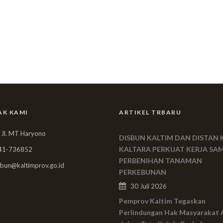
AK KAMI
ARTIKEL TRBARU
 Jl. MT Haryono
DISBUN KALTIM DAN DISTAN 
KALTARA PERKUAT KERJA SA
41-736852
PERBENIHAN TANAMAN
bun@kaltimprov.go.id
PERKEBUNAN
30 Juli 2026
Pemprov Kaltim Tegaskan
Perlindungan Hak Masyarakat 