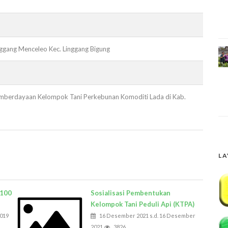
gang Menceleo Kec. Linggang Bigung
mberdayaan Kelompok Tani Perkebunan Komoditi Lada di Kab.
LA
 100
Sosialisasi Pembentukan
Kelompok Tani Peduli Api (KTPA)
2019
16 Desember 2021 s.d. 16 Desember
2021
3826