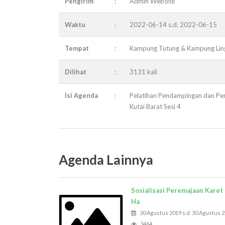
Pengirim
:
Admin Website
Waktu
:
2022-06-14 s.d. 2022-06-15
Tempat
:
Kampung Tutung & Kampung Ling
Dilihat
:
3131 kali
Isi Agenda
:
Pelatihan Pendampingan dan Pe
Kutai Barat Sesi 4
Agenda Lainnya
Sosialisasi Peremajaan Karet
Ha
30 Agustus 2019 s.d. 30 Agustus 
3464