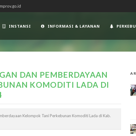
mprov.go.id
INSTANSI
INFORMASI & LAYANAN
PERKEB
NGAN DAN PEMBERDAYAAN
AR
BUNAN KOMODITI LADA DI
4
mberdayaan Kelompok Tani Perkebunan Komoditi Lada di Kab.