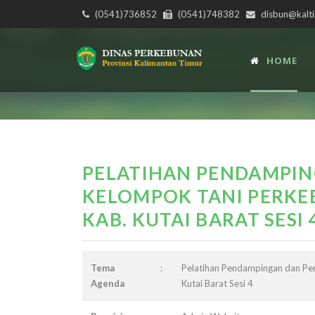
(0541)736852
(0541)748382
disbun@kalti
HOME
PELATIHAN PENDAMPI
KELOMPOK TANI PERKE
KAB. KUTAI BARAT SESI 
Tema
:
Pelatihan Pendampingan dan Pe
Agenda
Kutai Barat Sesi 4