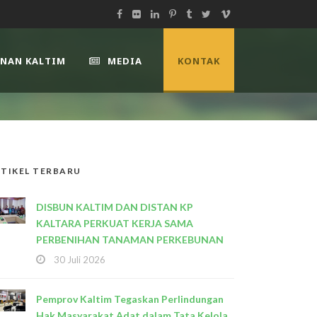
UNAN KALTIM
MEDIA
KONTAK
TIKEL TERBARU
DISBUN KALTIM DAN DISTAN KP
KALTARA PERKUAT KERJA SAMA
PERBENIHAN TANAMAN PERKEBUNAN
30 Juli 2026
Pemprov Kaltim Tegaskan Perlindungan
Hak Masyarakat Adat dalam Tata Kelola