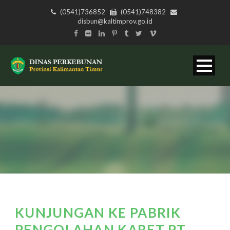
(0541)736852
(0541)748382
disbun@kaltimprov.go.id
KUNJUNGAN KE PABRIK
PENGOLAHAN KARET PT