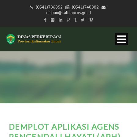
(0541)736852
(0541)748382
disbun@kaltimprov.go.id
DEMPLOT APLIKASI AGENS
PENGENDALI HAYATI (APH)