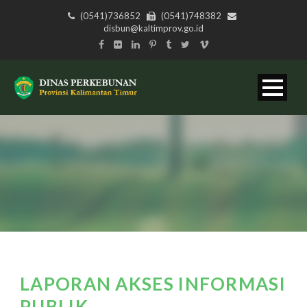
(0541)736852
(0541)748382
disbun@kaltimprov.go.id
LAPORAN AKSES INFORMASI
PUBLIK