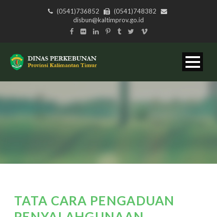
(0541)736852
(0541)748382
disbun@kaltimprov.go.id
TATA CARA PENGADUAN
PENYALAHGUNAAN