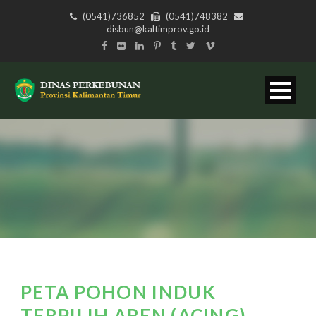
(0541)736852
(0541)748382
disbun@kaltimprov.go.id
PETA POHON INDUK
TERPILIH AREN (ACING)