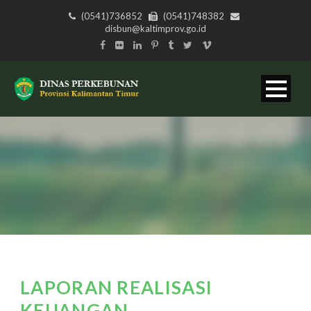
(0541)736852
(0541)748382
disbun@kaltimprov.go.id
LAPORAN REALISASI
KEUANGAN