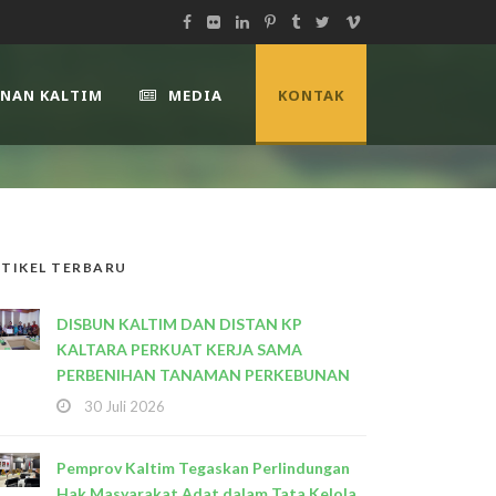
UNAN KALTIM
MEDIA
KONTAK
TIKEL TERBARU
DISBUN KALTIM DAN DISTAN KP
KALTARA PERKUAT KERJA SAMA
PERBENIHAN TANAMAN PERKEBUNAN
30 Juli 2026
Pemprov Kaltim Tegaskan Perlindungan
Hak Masyarakat Adat dalam Tata Kelola