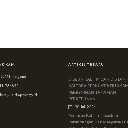
AK KAMI
ARTIKEL TRBARU
 Jl. MT Haryono
DISBUN KALTIM DAN DISTAN 
KALTARA PERKUAT KERJA SA
41-736852
PERBENIHAN TANAMAN
bun@kaltimprov.go.id
PERKEBUNAN
30 Juli 2026
Pemprov Kaltim Tegaskan
Perlindungan Hak Masyarakat 