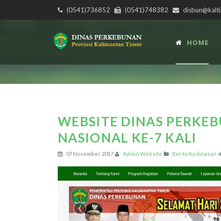
(0541)736852
(0541)748382
disbun@kalti
HOME
WEBSITE DINAS PERKE
NASIONAL KE-7 KALI
07 November 2017
Admin Website
Berita Kedinasan