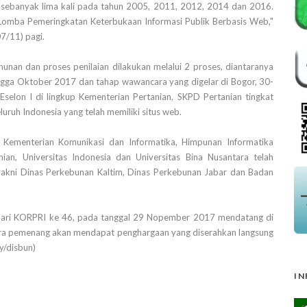
2 sebanyak lima kali pada tahun 2005, 2011, 2012, 2014 dan 2016.
Lomba Pemeringkatan Keterbukaan Informasi Publik Berbasis Web,"
7/11) pagi.
hunan dan proses penilaian dilakukan melalui 2 proses, diantaranya
hingga Oktober 2017 dan tahap wawancara yang digelar di Bogor, 30-
 Eselon I di lingkup Kementerian Pertanian, SKPD Pertanian tingkat
uruh Indonesia yang telah memiliki situs web.
a Kementerian Komunikasi dan Informatika, Himpunan Informatika
ian, Universitas Indonesia dan Universitas Bina Nusantara telah
 yakni Dinas Perkebunan Kaltim, Dinas Perkebunan Jabar dan Badan
Hari KORPRI ke 46, pada tanggal 29 Nopember 2017 mendatang di
para pemenang akan mendapat penghargaan yang diserahkan langsung
y/disbun)
IN