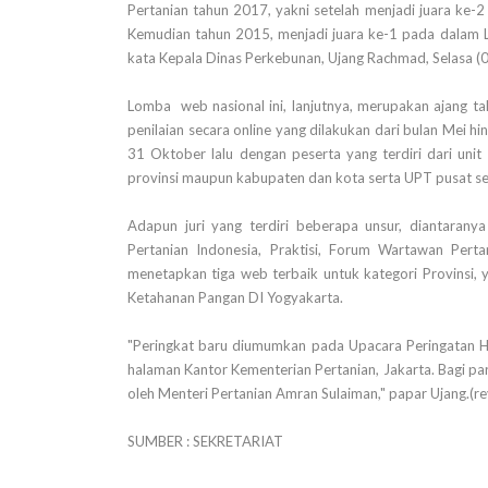
Pertanian tahun 2017, yakni setelah menjadi juara ke-
Kemudian tahun 2015, menjadi juara ke-1 pada dalam 
kata Kepala Dinas Perkebunan, Ujang Rachmad, Selasa (0
Lomba web nasional ini, lanjutnya, merupakan ajang ta
penilaian secara online yang dilakukan dari bulan Mei 
31 Oktober lalu dengan peserta yang terdiri dari unit
provinsi maupun kabupaten dan kota serta UPT pusat sel
Adapun juri yang terdiri beberapa unsur, diantarany
Pertanian Indonesia, Praktisi, Forum Wartawan Pertan
menetapkan tiga web terbaik untuk kategori Provinsi,
Ketahanan Pangan DI Yogyakarta.
"Peringkat baru diumumkan pada Upacara Peringatan 
halaman Kantor Kementerian Pertanian, Jakarta. Bagi 
oleh Menteri Pertanian Amran Sulaiman," papar Ujang.(re
SUMBER : SEKRETARIAT