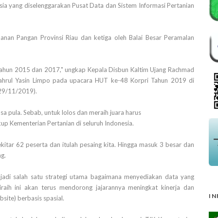
sia yang diselenggarakan Pusat Data dan Sistem Informasi Pertanian
nan Pangan Provinsi Riau dan ketiga oleh Balai Besar Peramalan
ah tahun 2015 dan 2017," ungkap Kepala Disbun Kaltim Ujang Rachmad
yahrul Yasin Limpo pada upacara HUT ke-48 Korpri Tahun 2019 di
(29/11/2019).
iasa pula. Sebab, untuk lolos dan meraih juara harus
kup Kementerian Pertanian di seluruh Indonesia.
ekitar 62 peserta dan itulah pesaing kita. Hingga masuk 3 besar dan
ng.
adi salah satu strategi utama bagaimana menyediakan data yang
iraih ini akan terus mendorong jajarannya meningkat kinerja dan
IN
site) berbasis spasial.