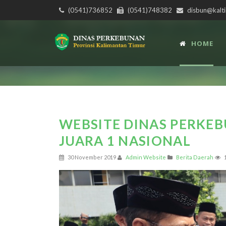
(0541)736852
(0541)748382
disbun@kalti
HOME
WEBSITE DINAS PERKE
JUARA 1 NASIONAL
30 November 2019
Admin Website
Berita Daerah