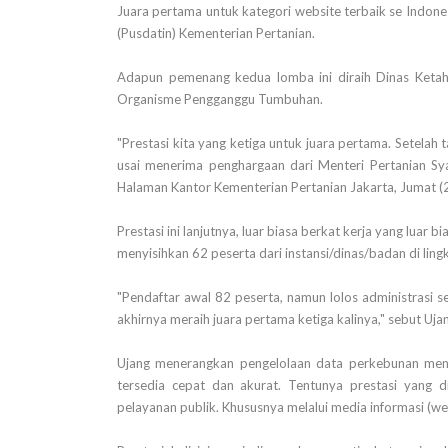
Juara pertama untuk kategori website terbaik se Indone
(Pusdatin) Kementerian Pertanian.
Adapun pemenang kedua lomba ini diraih Dinas Ketaha
Organisme Pengganggu Tumbuhan.
"Prestasi kita yang ketiga untuk juara pertama. Setel
usai menerima penghargaan dari Menteri Pertanian S
Halaman Kantor Kementerian Pertanian Jakarta, Jumat 
Prestasi ini lanjutnya, luar biasa berkat kerja yang luar b
menyisihkan 62 peserta dari instansi/dinas/badan di ling
"Pendaftar awal 82 peserta, namun lolos administrasi s
akhirnya meraih juara pertama ketiga kalinya," sebut Uja
Ujang menerangkan pengelolaan data perkebunan menj
tersedia cepat dan akurat. Tentunya prestasi yang d
pelayanan publik. Khususnya melalui media informasi (web