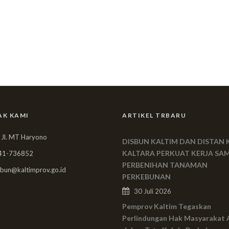
AK KAMI
ARTIKEL TRBARU
 Jl. MT Haryono
DISBUN KALTIM DAN DISTAN 
KALTARA PERKUAT KERJA SA
41-736852
PERBENIHAN TANAMAN
bun@kaltimprov.go.id
PERKEBUNAN
30 Juli 2026
Pemprov Kaltim Tegaskan
Perlindungan Hak Masyarakat 