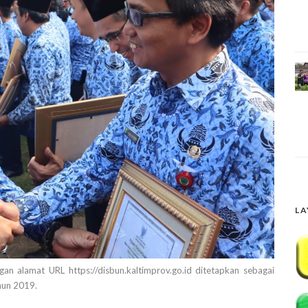
LA
n alamat URL https://disbun.kaltimprov.go.id ditetapkan sebagai
hun 2019.