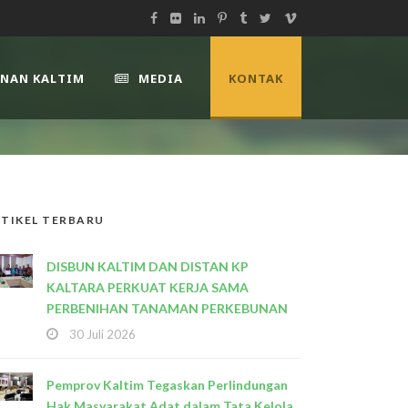
UNAN KALTIM
MEDIA
KONTAK
TIKEL TERBARU
DISBUN KALTIM DAN DISTAN KP
KALTARA PERKUAT KERJA SAMA
PERBENIHAN TANAMAN PERKEBUNAN
30 Juli 2026
Pemprov Kaltim Tegaskan Perlindungan
Hak Masyarakat Adat dalam Tata Kelola