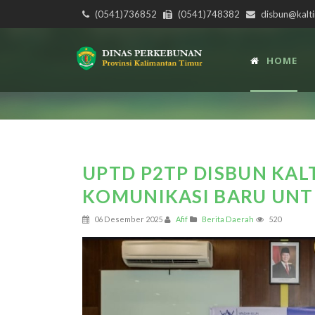
(0541)736852
(0541)748382
disbun@kalti
HOME
UPTD P2TP DISBUN KAL
KOMUNIKASI BARU UNT
06 Desember 2025
Afif
Berita Daerah
520