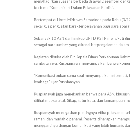
menghadirkan suasana berbeda di awal Desember dengan
bertema “Komunikasi Dalam Pelayanan Publik”.
Bertempat di Hotel Midtown Samarinda pada Rabu (3/12
sekaligus penguatan karakter pelayanan bagi para apara
Sebanyak 10 ASN dari lingkup UPTD P2TP mengikuti Bimte
sebagai narasumber yang dikenal berpengalaman dala
Kegiatan dibuka oleh Plt Kepala Dinas Perkebunan Kalt
sambutannya, Ruspiansyah menyampaikan bahwa komuni
“Komunikasi bukan cuma soal menyampaikan informasi, t
lembaga,” ujar Ruspiansyah.
Ruspiansyah juga menekankan bahwa para ASN, khususnya
dilihat masyarakat. Sikap, tutur kata, dan kemampuan m
Ruspiansyah menegaskan pentingnya etika pelayanan se
ramah, dan mudah dipahami. Peserta diharapkan mampu
menggantinya dengan komunikasi yang lebih humanis dan 