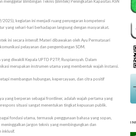
 menggelar Bimbingan Teknis (Bimtek) Peningkatan Kapasitas ASN
/2025), kegiatan ini menjadi ruang penyegaran kompetensi
tur yang sehari-hari berhadapan langsung dengan masyarakat.
k ini secara intensif. Materi dibawakan oleh Ayu Permatasari
m komunikasi pelayanan dan pengembangan SDM.
im yang diwakili Kepala UPTD P2TP, Ruspiansyah. Dalam
kasi merupakan instrumen utama yang membentuk wajah instansi.
etapi membangun hubungan, kepercayaan, dan citra positif
 yang berperan sebagai frontliner, adalah wajah pertama yang
erespons situasi sangat menentukan tingkat kepuasan publik.
bagai fondasi utama, termasuk penggunaan bahasa yang sopan,
IN
 meninggalkan jargon teknis yang membingungkan dan
inklusif.