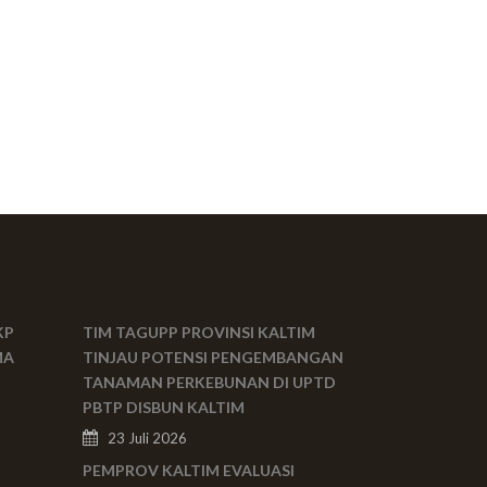
KP
TIM TAGUPP PROVINSI KALTIM
MA
TINJAU POTENSI PENGEMBANGAN
TANAMAN PERKEBUNAN DI UPTD
PBTP DISBUN KALTIM
23 Juli 2026
PEMPROV KALTIM EVALUASI