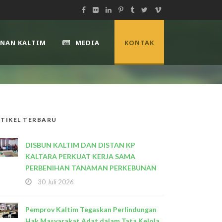
UNAN KALTIM
MEDIA
KONTAK
TIKEL TERBARU
DISBUN KALTIM DAN DISTAN KP
KALTARA PERKUAT KERJA SAMA
PERBENIHAN TANAMAN PERKEBUNAN
30 Juli 2026
Pemprov Kaltim Tegaskan Perlindungan
Hak Masyarakat Adat dalam Tata Kelola