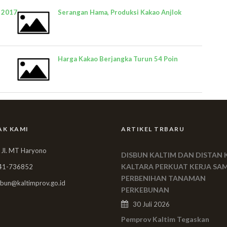
 2017
Serangan Hama, Produksi Kakao Anjlok
Harga Kakao Berjangka Turun 54 Poin
AK KAMI
ARTIKEL TRBARU
 Jl. MT Haryono
DISBUN KALTIM DAN DISTAN 
KALTARA PERKUAT KERJA SA
41-736852
PERBENIHAN TANAMAN
bun@kaltimprov.go.id
PERKEBUNAN
30 Juli 2026
Pemprov Kaltim Tegaskan