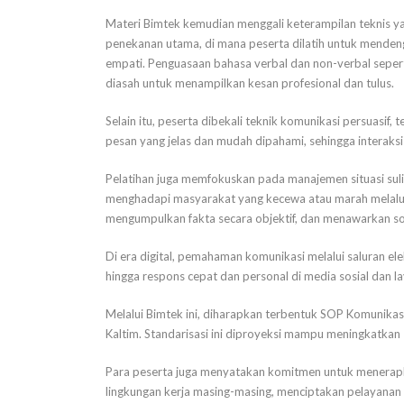
Materi Bimtek kemudian menggali keterampilan teknis yan
penekanan utama, di mana peserta dilatih untuk mendeng
empati. Penguasaan bahasa verbal dan non-verbal seperti
diasah untuk menampilkan kesan profesional dan tulus.
Selain itu, peserta dibekali teknik komunikasi persuasi
pesan yang jelas dan mudah dipahami, sehingga interaksi 
Pelatihan juga memfokuskan pada manajemen situasi sulit
menghadapi masyarakat yang kecewa atau marah melalui 
mengumpulkan fakta secara objektif, dan menawarkan solu
Di era digital, pemahaman komunikasi melalui saluran ele
hingga respons cepat dan personal di media sosial dan l
Melalui Bimtek ini, diharapkan terbentuk SOP Komunikasi
Kaltim. Standarisasi ini diproyeksi mampu meningkatkan
Para peserta juga menyatakan komitmen untuk menerapk
lingkungan kerja masing-masing, menciptakan pelayanan ya