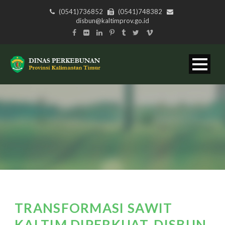
(0541)736852
(0541)748382
disbun@kaltimprov.go.id
TRANSFORMASI SAWIT
KALTIM DIPERKUAT, DISBUN