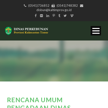
(0541)736852
(0541)748382
disbun@kaltimprov.go.id
RENCANA UMUM
PENGADAAN DINAS