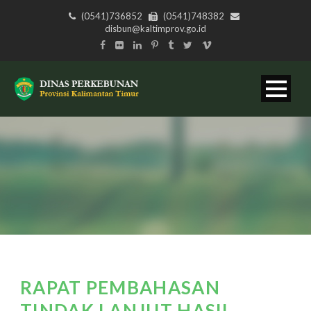
(0541)736852
(0541)748382
disbun@kaltimprov.go.id
RAPAT PEMBAHASAN
TINDAK LANJUT HASIL