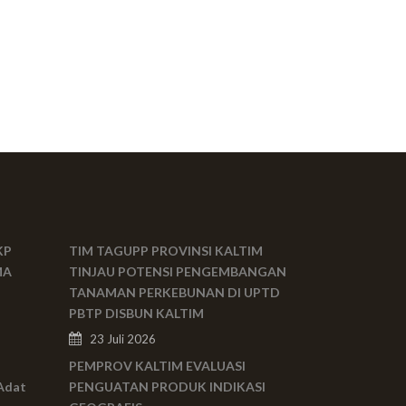
KP
TIM TAGUPP PROVINSI KALTIM
MA
TINJAU POTENSI PENGEMBANGAN
TANAMAN PERKEBUNAN DI UPTD
PBTP DISBUN KALTIM
23 Juli 2026
PEMPROV KALTIM EVALUASI
Adat
PENGUATAN PRODUK INDIKASI