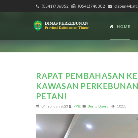
(0541)736852
(0541)748382
disbun@kalti
HOME
RAPAT PEMBAHASAN KE
KAWASAN PERKEBUNAN 
PETANI
07 Februari 2023
PPID
Berita Daerah
10233