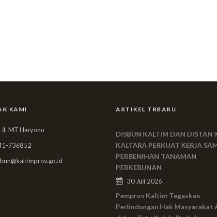
AK KAMI
ARTIKEL TRBARU
 Jl. MT Haryono
DISBUN KALTIM DAN DISTAN 
KALTARA PERKUAT KERJA SA
41-736852
PERBENIHAN TANAMAN
bun@kaltimprov.go.id
PERKEBUNAN
30 Juli 2026
Pemprov Kaltim Tegaskan
Perlindungan Hak Masyarakat 