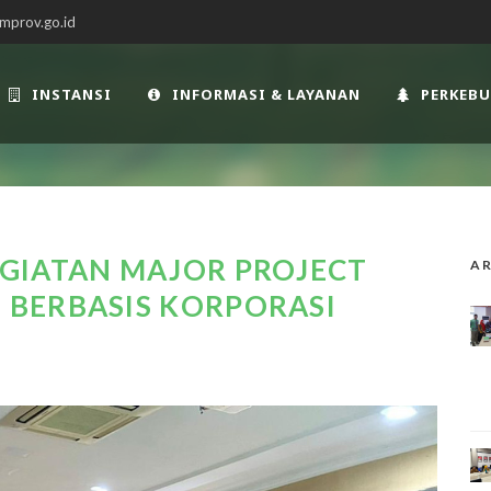
mprov.go.id
INSTANSI
INFORMASI & LAYANAN
PERKEB
GIATAN MAJOR PROJECT
AR
BERBASIS KORPORASI