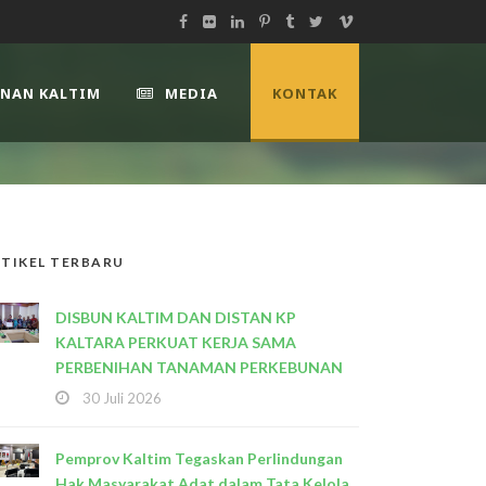
UNAN KALTIM
MEDIA
KONTAK
TIKEL TERBARU
DISBUN KALTIM DAN DISTAN KP
KALTARA PERKUAT KERJA SAMA
PERBENIHAN TANAMAN PERKEBUNAN
30 Juli 2026
Pemprov Kaltim Tegaskan Perlindungan
Hak Masyarakat Adat dalam Tata Kelola