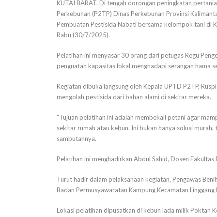
KUTAI BARAT. Di tengah dorongan peningkatan pertani
Perkebunan (P2TP) Dinas Perkebunan Provinsi Kalimanta
Pembuatan Pestisida Nabati bersama kelompok tani di 
Rabu (30/7/2025).
Pelatihan ini menyasar 30 orang dari petugas Regu Pe
penguatan kapasitas lokal menghadapi serangan hama se
Kegiatan dibuka langsung oleh Kepala UPTD P2TP, Rusp
mengolah pestisida dari bahan alami di sekitar mereka.
“Tujuan pelatihan ini adalah membekali petani agar mamp
sekitar rumah atau kebun. Ini bukan hanya solusi murah, 
sambutannya.
Pelatihan ini menghadirkan Abdul Sahid, Dosen Fakultas
Turut hadir dalam pelaksanaan kegiatan, Pengawas Benih
Badan Permusyawaratan Kampung Kecamatan Linggang Bi
Lokasi pelatihan dipusatkan di kebun lada milik Poktan K