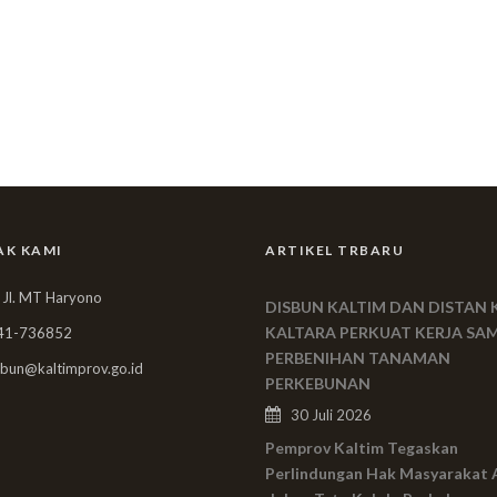
AK KAMI
ARTIKEL TRBARU
 Jl. MT Haryono
DISBUN KALTIM DAN DISTAN 
KALTARA PERKUAT KERJA SA
41-736852
PERBENIHAN TANAMAN
bun@kaltimprov.go.id
PERKEBUNAN
30 Juli 2026
Pemprov Kaltim Tegaskan
Perlindungan Hak Masyarakat 