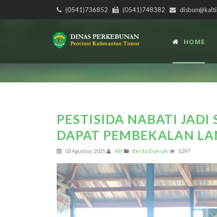
(0541)736852
(0541)748382
disbun@kalti
HOME
PESTISIDA NABATI JADI 
DAPAT PEMBEKALAN LA
03 Agustus 2025
Afif
Berita Daerah
1297