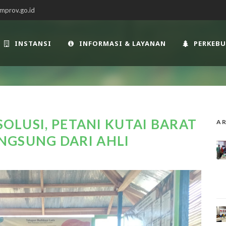
mprov.go.id
INSTANSI
INFORMASI & LAYANAN
PERKEB
SOLUSI, PETANI KUTAI BARAT
AR
NGSUNG DARI AHLI