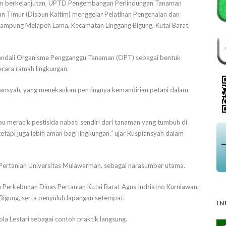
an berkelanjutan, UPTD Pengembangan Perlindungan Tanaman
n Timur (Disbun Kaltim) menggelar Pelatihan Pengenalan dan
Kampung Melapeh Lama, Kecamatan Linggang Bigung, Kutai Barat,
ngendali Organisme Pengganggu Tanaman (OPT) sebagai bentuk
cara ramah lingkungan.
iansyah, yang menekankan pentingnya kemandirian petani dalam
u meracik pestisida nabati sendiri dari tanaman yang tumbuh di
tetapi juga lebih aman bagi lingkungan,” ujar Ruspiansyah dalam
 Pertanian Universitas Mulawarman, sebagai narasumber utama.
 Perkebunan Dinas Pertanian Kutai Barat Agus Indriatno Kurniawan,
gung, serta penyuluh lapangan setempat.
IN
ola Lestari sebagai contoh praktik langsung.