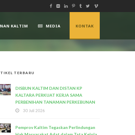
UNAN KALTIM
MEDIA
KONTAK
TIKEL TERBARU
DISBUN KALTIM DAN DISTAN KP
KALTARA PERKUAT KERJA SAMA
PERBENIHAN TANAMAN PERKEBUNAN
30 Juli 2026
Pemprov Kaltim Tegaskan Perlindungan
Hak Masyarakat Adat dalam Tata Kelola