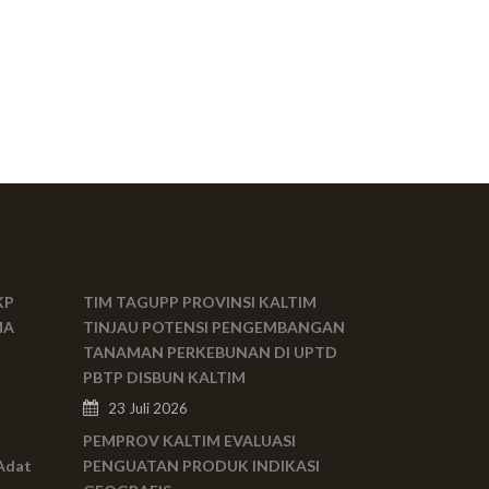
KP
TIM TAGUPP PROVINSI KALTIM
MA
TINJAU POTENSI PENGEMBANGAN
TANAMAN PERKEBUNAN DI UPTD
PBTP DISBUN KALTIM
23 Juli 2026
PEMPROV KALTIM EVALUASI
Adat
PENGUATAN PRODUK INDIKASI