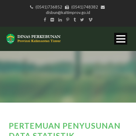
(0541)736852
(0541)748382
disbun@kaltimprov.go.id
PERTEMUAN PENYUSUNAN
DATA STATISTIK