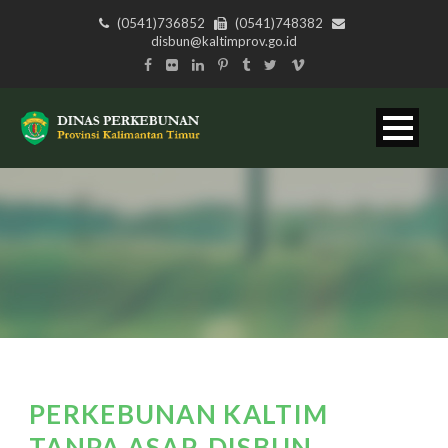
(0541)736852
(0541)748382
disbun@kaltimprov.go.id
PERKEBUNAN KALTIM
TANPA ASAP, DISBUN