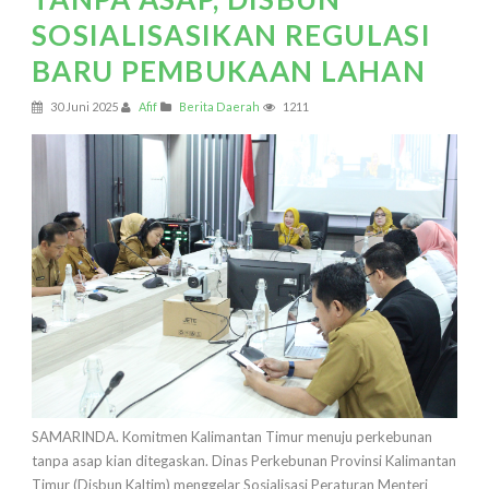
SOSIALISASIKAN REGULASI
BARU PEMBUKAAN LAHAN
30 Juni 2025
Afif
Berita Daerah
1211
SAMARINDA. Komitmen Kalimantan Timur menuju perkebunan
tanpa asap kian ditegaskan. Dinas Perkebunan Provinsi Kalimantan
Timur (Disbun Kaltim) menggelar Sosialisasi Peraturan Menteri