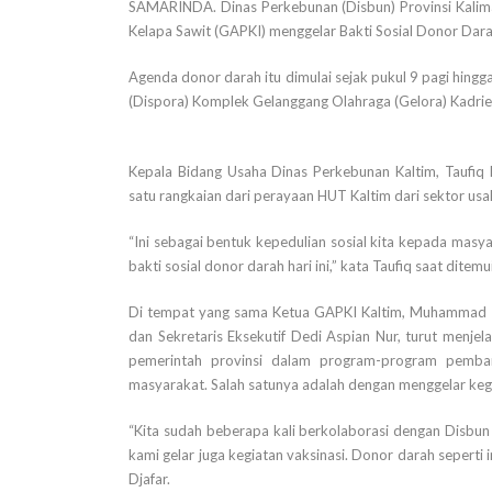
SAMARINDA. Dinas Perkebunan (Disbun) Provinsi Kalima
Kelapa Sawit (GAPKI) menggelar Bakti Sosial Donor Dar
Agenda donor darah itu dimulai sejak pukul 9 pagi hing
(Dispora) Komplek Gelanggang Olahraga (Gelora) Kadrie
Kepala Bidang Usaha Dinas Perkebunan Kaltim, Taufiq
satu rangkaian dari perayaan HUT Kaltim dari sektor us
“Ini sebagai bentuk kepedulian sosial kita kepada masy
bakti sosial donor darah hari ini,” kata Taufiq saat ditem
Di tempat yang sama Ketua GAPKI Kaltim, Muhammad Sj
dan Sekretaris Eksekutif Dedi Aspian Nur, turut menje
pemerintah provinsi dalam program-program pemba
masyarakat. Salah satunya adalah dengan menggelar kegia
“Kita sudah beberapa kali berkolaborasi dengan Disbun
kami gelar juga kegiatan vaksinasi. Donor darah seperti
Djafar.