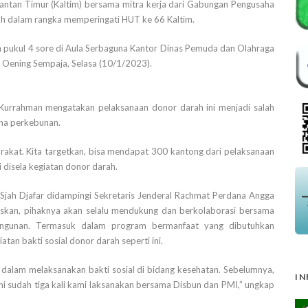
ntan Timur (Kaltim) bersama mitra kerja dari Gabungan Pengusaha
ah dalam rangka memperingati HUT ke 66 Kaltim.
ga pukul 4 sore di Aula Serbaguna Kantor Dinas Pemuda dan Olahraga
 Oening Sempaja, Selasa (10/1/2023).
 Kurrahman mengatakan pelaksanaan donor darah ini menjadi salah
aha perkebunan.
arakat. Kita targetkan, bisa mendapat 300 kantong dari pelaksanaan
ui disela kegiatan donor darah.
ah Djafar didampingi Sekretaris Jenderal Rachmat Perdana Angga
laskan, pihaknya akan selalu mendukung dan berkolaborasi bersama
ngunan. Termasuk dalam program bermanfaat yang dibutuhkan
tan bakti sosial donor darah seperti ini.
 dalam melaksanakan bakti sosial di bidang kesehatan. Sebelumnya,
IN
 ini sudah tiga kali kami laksanakan bersama Disbun dan PMI,” ungkap