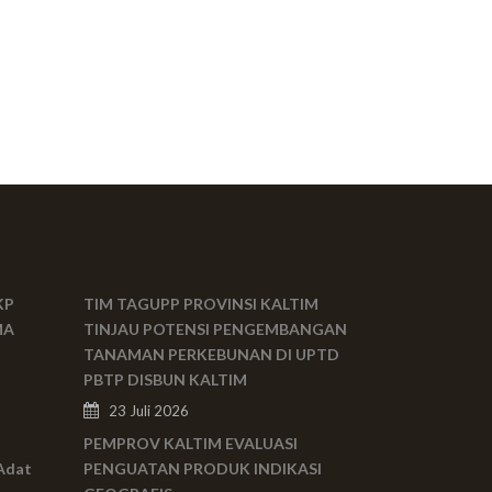
KP
TIM TAGUPP PROVINSI KALTIM
MA
TINJAU POTENSI PENGEMBANGAN
TANAMAN PERKEBUNAN DI UPTD
PBTP DISBUN KALTIM
23 Juli 2026
PEMPROV KALTIM EVALUASI
Adat
PENGUATAN PRODUK INDIKASI