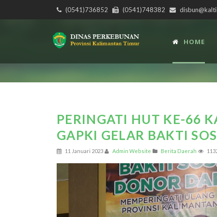
(0541)736852
(0541)748382
disbun@kalti
HOME
PERINGATI HUT KE-66 
GAPKI GELAR BAKTI SO
11 Januari 2023
Admin Website
Berita Daerah
113