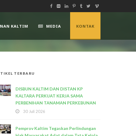
UNAN KALTIM
MEDIA
KONTAK
TIKEL TERBARU
DISBUN KALTIM DAN DISTAN KP
KALTARA PERKUAT KERJA SAMA
PERBENIHAN TANAMAN PERKEBUNAN
30 Juli 2026
Pemprov Kaltim Tegaskan Perlindungan
Hak Masyarakat Adat dalam Tata Kelola