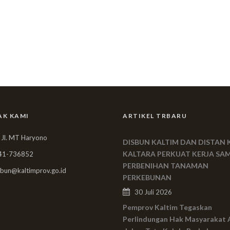
AK KAMI
ARTIKEL TRBARU
 Jl. MT Haryono
DISBUN KALTIM DAN DISTAN 
KALTARA PERKUAT KERJA SA
41-736852
PERBENIHAN TANAMAN
bun@kaltimprov.go.id
PERKEBUNAN
30 Juli 2026
Pemprov Kaltim Tegaskan
Perlindungan Hak Masyarakat 