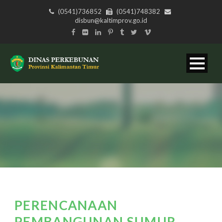
(0541)736852
(0541)748382
disbun@kaltimprov.go.id
PERENCANAAN
PEMBANGUNAN SUMUR