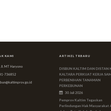
AK KAMI
ARTIKEL TRBARU
 Jl. MT Haryono
DISBUN KALTIM DAN DISTAN 
KALTARA PERKUAT KERJA SA
41-736852
PERBENIHAN TANAMAN
bun@kaltimprov.go.id
PERKEBUNAN
30 Juli 2026
Pemprov Kaltim Tegaskan
Perlindungan Hak Masyarakat 