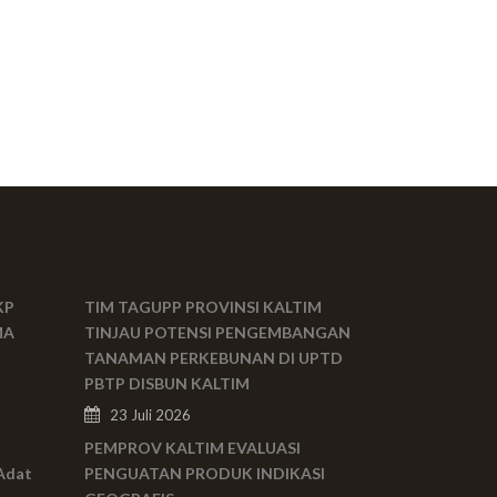
KP
TIM TAGUPP PROVINSI KALTIM
MA
TINJAU POTENSI PENGEMBANGAN
TANAMAN PERKEBUNAN DI UPTD
PBTP DISBUN KALTIM
23 Juli 2026
PEMPROV KALTIM EVALUASI
Adat
PENGUATAN PRODUK INDIKASI