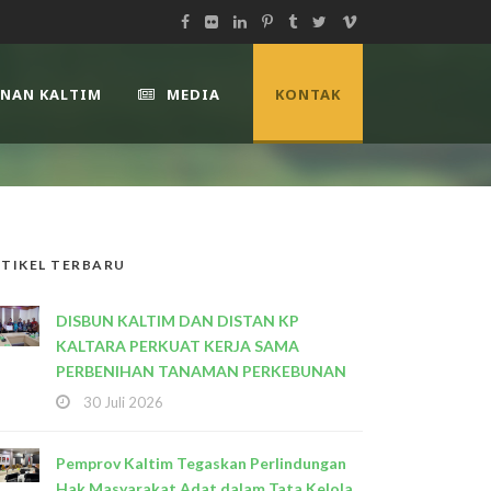
UNAN KALTIM
MEDIA
KONTAK
TIKEL TERBARU
DISBUN KALTIM DAN DISTAN KP
KALTARA PERKUAT KERJA SAMA
PERBENIHAN TANAMAN PERKEBUNAN
30 Juli 2026
Pemprov Kaltim Tegaskan Perlindungan
Hak Masyarakat Adat dalam Tata Kelola