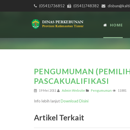
(0541)736852
(0541)748382
disbun@kalti
HOME
PENGUMUMAN (PEMILI
PASCAKUALIFIKASI
19 Mei 2011
Admin Website
Pengumuman
11881
Info lebih lanjut
Download Disini
Artikel Terkait