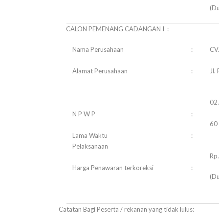
(Du
CALON PEMENANG CADANGAN I :
Nama Perusahaan
:
CV.
Alamat Perusahaan
:
Jl
02
N P W P
:
60 
Lama Waktu
:
Pelaksanaan
Rp
Harga Penawaran terkoreksi
:
(Du
Catatan Bagi Peserta / rekanan yang tidak lulus: