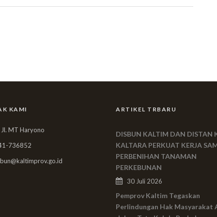
AK KAMI
ARTIKEL TRBARU
 Jl. MT Haryono
DISBUN KALTIM DAN DISTAN 
KALTARA PERKUAT KERJA SA
41-736852
PERBENIHAN TANAMAN
bun@kaltimprov.go.id
PERKEBUNAN
30 Juli 2026
Pemprov Kaltim Tegaskan
Perlindungan Hak Masyarakat 