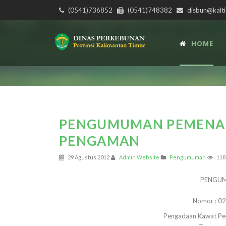
(0541)736852
(0541)748382
disbun@kalti
HOME
PENGUMUMAN PEMENA
PENGAMAN
29 Agustus 2012
Admin Website
Pengumuman
118
P
ENGU
Nomor : 0
Pengadaan Kawat Pe