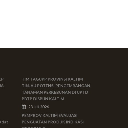
KP
TIM TAGUPP PROVINSI KALTIM
MA
TINJAU POTENSI PENGEMBANGAN
TANAMAN PERKEBUNAN DI UPTD
PBTP DISBUN KALTIM
23 Juli 2026
PEMPROV KALTIM EVALUASI
Adat
PENGUATAN PRODUK INDIKASI