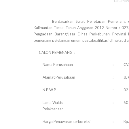
Tanaman 
Berdasarkan Surat Penetapan Pemenang d
Kalimantan Timur Tahun Anggaran 2012 Nomor : 027/
Pengadaan Barang/Jasa Dinas Perkebunan Provins
pemenang pelelangan umum pascakualifikasi dimaksud ad
CALON PEMENANG :
Nama Perusahaan
:
CV.
Alamat Perusahaan
:
Jl.
N P W P
:
02
Lama Waktu
:
60 
Pelaksanaan
Harga Penawaran terkoreksi
:
Rp