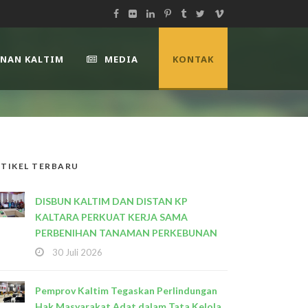
UNAN KALTIM
MEDIA
KONTAK
TIKEL TERBARU
DISBUN KALTIM DAN DISTAN KP
KALTARA PERKUAT KERJA SAMA
PERBENIHAN TANAMAN PERKEBUNAN
30 Juli 2026
Pemprov Kaltim Tegaskan Perlindungan
Hak Masyarakat Adat dalam Tata Kelola